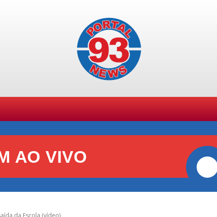
SPORTES
GERAL
POLÍCIA
POLÍTICA
+ TE
M AO VIVO
ída da Escola (vídeo)