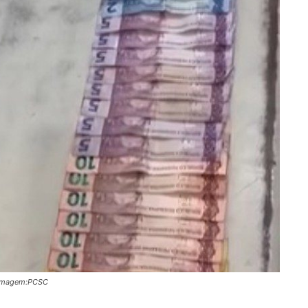
á/Imagem:PCSC