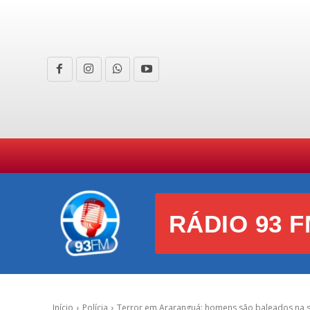
HOME
CURIOSIDADES
E
RÁDIO 93 F
Início
Polícia
Terror em Araranguá: homens são baleados na sa