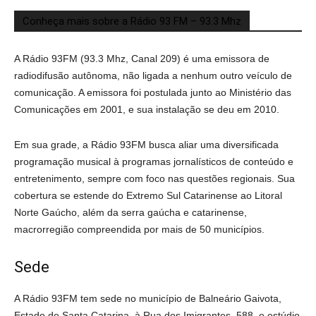
Conheça mais sobre a Rádio 93 FM – 93.3 Mhz
A Rádio 93FM (93.3 Mhz, Canal 209) é uma emissora de
radiodifusão autônoma, não ligada a nenhum outro veículo de
comunicação. A emissora foi postulada junto ao Ministério das
Comunicações em 2001, e sua instalação se deu em 2010.
Em sua grade, a Rádio 93FM busca aliar uma diversificada
programação musical à programas jornalísticos de conteúdo e
entretenimento, sempre com foco nas questões regionais. Sua
cobertura se estende do Extremo Sul Catarinense ao Litoral
Norte Gaúcho, além da serra gaúcha e catarinense,
macrorregião compreendida por mais de 50 municípios.
Sede
A Rádio 93FM tem sede no município de Balneário Gaivota,
Estado de Santa Catarina, à Rua dos Imigrantes, 588, e estúdio