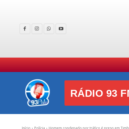
HOME
CURIOSIDADES
E
RÁDIO 93 F
Início
Polícia
Homem condenado por tráfico é preso em Timbé 