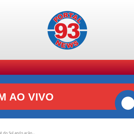
SPORTES
GERAL
POLÍCIA
POLÍTICA
+ TE
M AO VIVO
do Sul após ação...