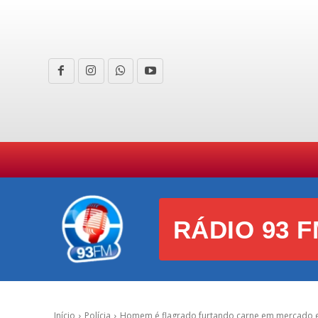
HOME
CURIOSIDADES
E
RÁDIO 93 F
Início
Polícia
Homem é flagrado furtando carne em mercado e 