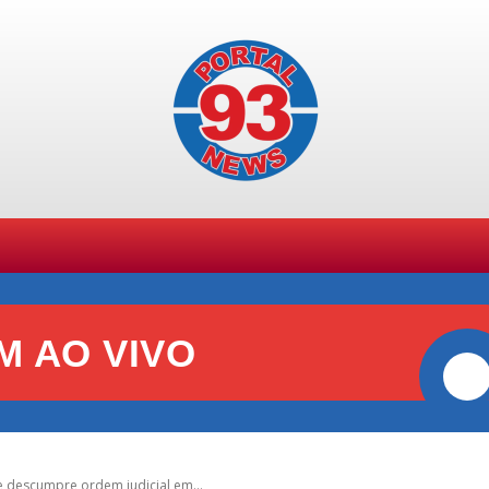
SPORTES
GERAL
POLÍCIA
POLÍTICA
+ TE
M AO VIVO
descumpre ordem judicial em...