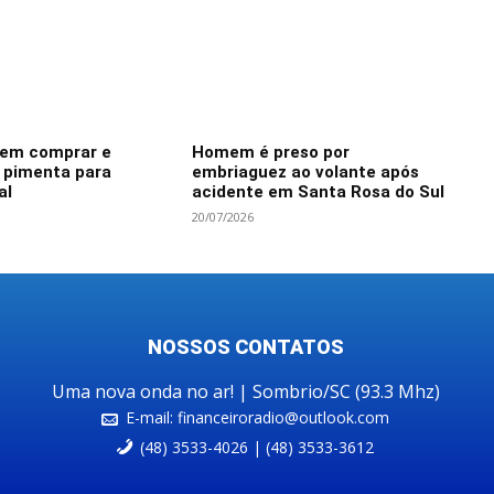
dem comprar e
Homem é preso por
e pimenta para
embriaguez ao volante após
al
acidente em Santa Rosa do Sul
20/07/2026
NOSSOS CONTATOS
Uma nova onda no ar! | Sombrio/SC (93.3 Mhz)
E-mail:
financeiroradio@outlook.com
(48) 3533-4026 | (48) 3533-3612