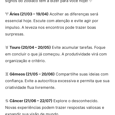
signos do zodíaco têm a dizer para você hoje! ✨
♈
Áries (21/03 – 19/04)
Acolher as diferenças será
essencial hoje. Escute com atenção e evite agir por
impulso. A leveza nos encontros pode trazer boas
surpresas.
♉
Touro (20/04 – 20/05)
Evite acumular tarefas. Foque
em concluir o que já começou. A produtividade virá com
organização e critério.
♊
Gêmeos (21/05 – 20/06)
Compartilhe suas ideias com
confiança. Evite a autocrítica excessiva e permita que sua
criatividade flua livremente.
♋
Câncer (21/06 – 22/07)
Explore o desconhecido.
Novas experiências podem trazer respostas valiosas e
expandir sua visão de mundo.