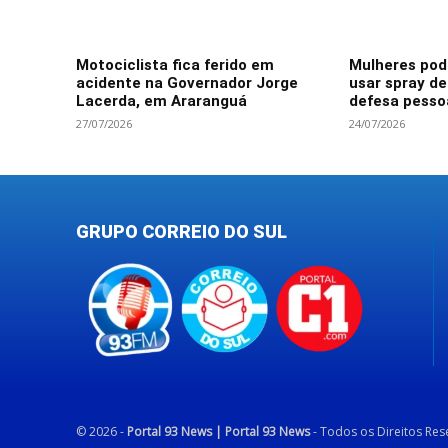
Motociclista fica ferido em
Mulheres po
acidente na Governador Jorge
usar spray d
Lacerda, em Araranguá
defesa pesso
27/07/2026
24/07/2026
GRUPO CORREIO DO SUL
© 2026 -
Portal 93 News | Portal 93 News
- Todos os Direitos Re