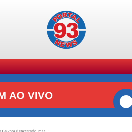
SPORTES
GERAL
POLÍCIA
POLÍTICA
+ TE
M AO VIVO
o Gaivota é encerrado; mãe...