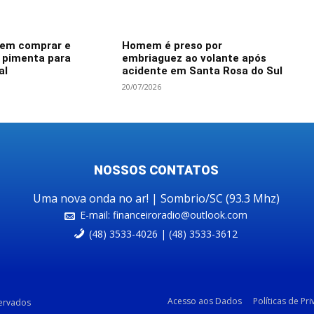
dem comprar e
Homem é preso por
e pimenta para
embriaguez ao volante após
al
acidente em Santa Rosa do Sul
20/07/2026
NOSSOS CONTATOS
Uma nova onda no ar! | Sombrio/SC (93.3 Mhz)
E-mail:
financeiroradio@outlook.com
(48) 3533-4026 | (48) 3533-3612
Acesso aos Dados
Políticas de Pr
servados