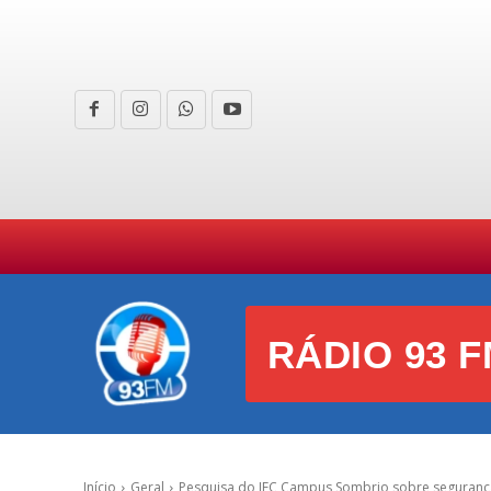
HOME
CURIOSIDADES
E
RÁDIO 93 F
Início
Geral
Pesquisa do IFC Campus Sombrio sobre segurança d