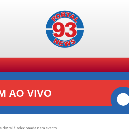
SPORTES
GERAL
POLÍCIA
POLÍTICA
+ TE
M AO VIVO
igital é selecionada para evento...