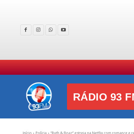
HOME
CURIOSIDADES
E
RÁDIO 93 F
Início
Polícia
“Ruth & Boaz” estreia na Netflix com romance e 