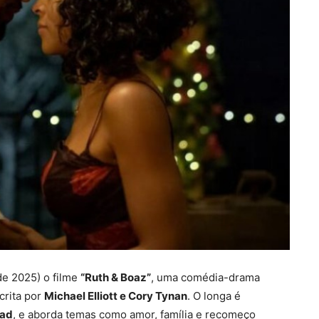
de 2025) o filme
“Ruth & Boaz”
, uma comédia-drama
crita por
Michael Elliott e Cory Tynan
. O longa é
had
, e aborda temas como amor, família e recomeço