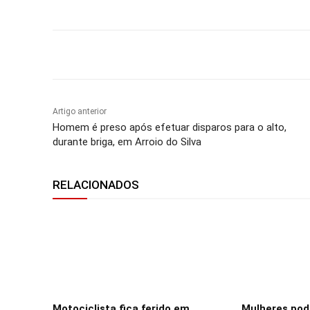
Compartilhar
Artigo anterior
Homem é preso após efetuar disparos para o alto,
durante briga, em Arroio do Silva
RELACIONADOS
Motociclista fica ferido em
Mulheres po