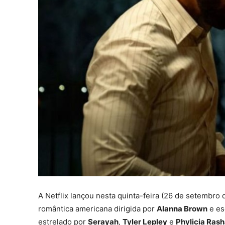
A Netflix lançou nesta quinta-feira (26 de setembro 
romântica americana dirigida por
Alanna Brown
e es
estrelado por
Serayah
,
Tyler Lepley
e
Phylicia Ras