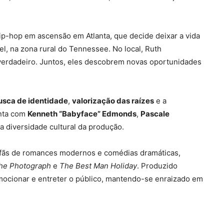
hip-hop em ascensão em Atlanta, que decide deixar a vida
el, na zona rural do Tennessee. No local, Ruth
verdadeiro. Juntos, eles descobrem novas oportunidades
usca de identidade
,
valorização das raízes
e a
onta com
Kenneth “Babyface” Edmonds
,
Pascale
 a diversidade cultural da produção.
 fãs de romances modernos e comédias dramáticas,
he Photograph
e
The Best Man Holiday
. Produzido
emocionar e entreter o público, mantendo-se enraizado em