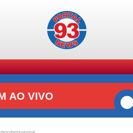
SPORTES
GERAL
POLÍCIA
POLÍTICA
+ TE
M AO VIVO
redescoberta pessoal