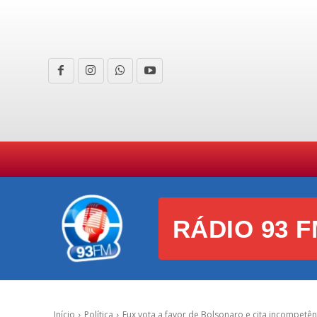
HOME
CURIOSIDADES
E
RÁDIO 93 F
Início
Política
Fux vota a favor de Bolsonaro e cita incompetênc