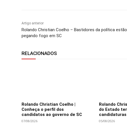
Compartilhar
Artigo anterior
Rolando Christian Coelho – Bastidores da política estão
pegando fogo em SC
RELACIONADOS
Rolando Christian Coelho |
Rolando Chris
Conheça o perfil dos
do Estado te
candidatos ao governo de SC
candidaturas 
07/08/2026
05/08/2026