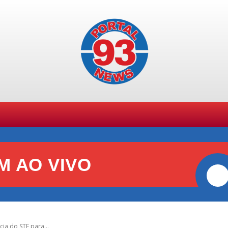
SPORTES
GERAL
POLÍCIA
POLÍTICA
+ TE
M AO VIVO
ia do STF para...