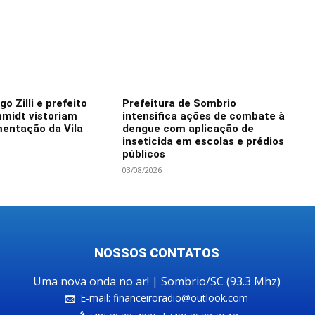
o Zilli e prefeito
Prefeitura de Sombrio
hmidt vistoriam
intensifica ações de combate à
mentação da Vila
dengue com aplicação de
inseticida em escolas e prédios
públicos
03/08/2026
NOSSOS CONTATOS
Uma nova onda no ar! | Sombrio/SC (93.3 Mhz)
E-mail:
financeiroradio@outlook.com