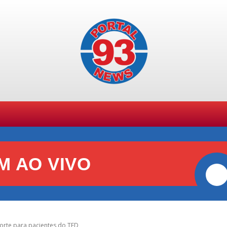
SPORTES
GERAL
POLÍCIA
POLÍTICA
+ TE
M AO VIVO
porte para pacientes do TFD