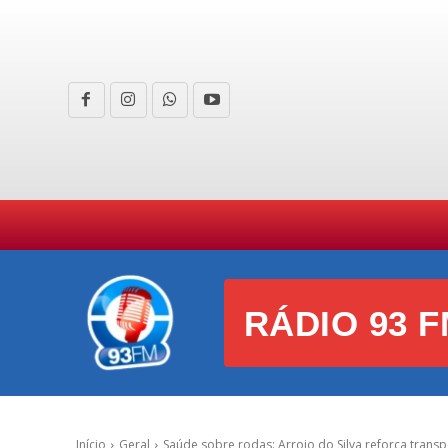
HOME
CURIOSIDADES
E
RÁDIO 93 F
Início
Geral
Saúde sobre rodas: Arroio do Silva reforça trans